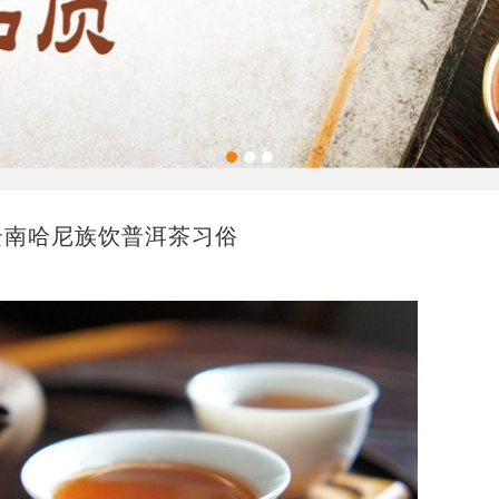
云南哈尼族饮普洱茶习俗