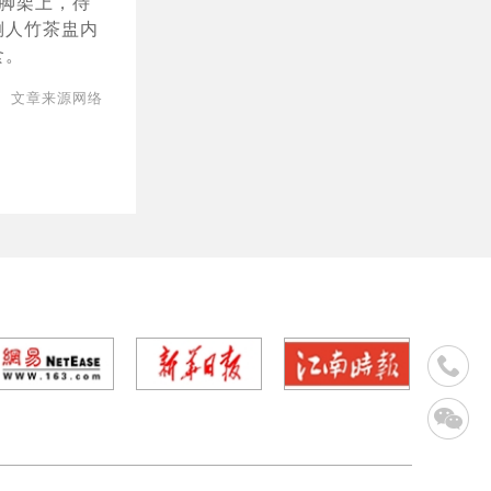
脚架上，待
倒人竹茶盅内
食。
文章来源网络