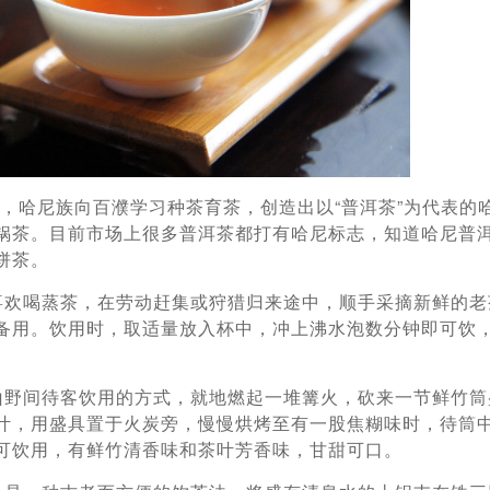
哈尼族向百濮学习种茶育茶，创造出以“普洱茶”为代表的
锅茶。目前市场上很多普洱茶都打有哈尼标志，知道哈尼普
饼茶。
欢喝蒸茶，在劳动赶集或狩猎归来途中，顺手采摘新鲜的老
备用。饮用时，取适量放入杯中，冲上沸水泡数分钟即可饮
野间待客饮用的方式，就地燃起一堆篝火，砍来一节鲜竹筒
叶，用盛具置于火炭旁，慢慢烘烤至有一股焦糊味时，待筒
可饮用，有鲜竹清香味和茶叶芳香味，甘甜可口。