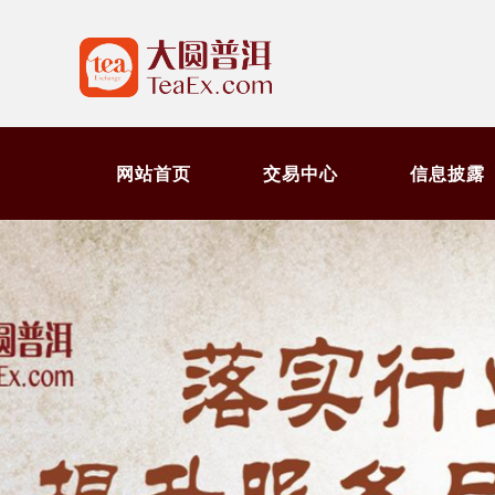
网站首页
交易中心
信息披露