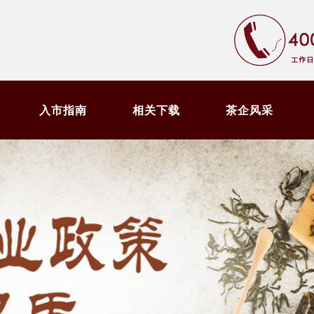
入市指南
相关下载
茶企风采