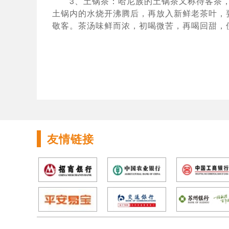
3、土锅茶：哈尼族的土锅茶又称待客茶，
土锅内的水烧开沸腾后，再放入新鲜老茶叶，
敬客。茶汤味鲜而浓，初喝微苦，再喝回甜，
友情链接