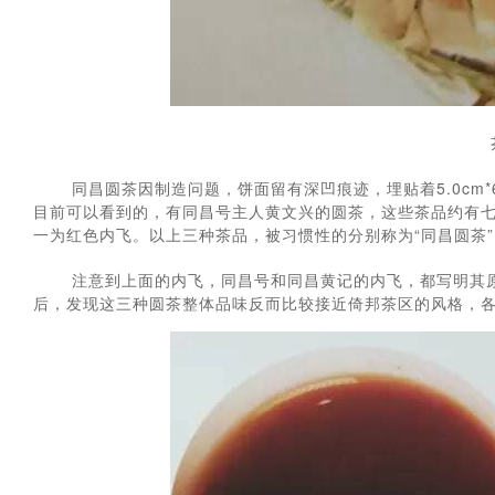
同昌圆茶因制造问题，饼面留有深凹痕迹，埋贴着5.0cm*6
目前可以看到的，有同昌号主人黄文兴的圆茶，这些茶品约有七
一为红色内飞。以上三种茶品，被习惯性的分别称为“同昌圆茶”
注意到上面的内飞，同昌号和同昌黄记的内飞，都写明其原料
后，发现这三种圆茶整体品味反而比较接近倚邦茶区的风格，