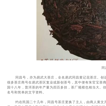
同
同昌号，亦为易武大茶庄，全名易武同昌黄记花茶庄。创设于
很多茶庄商号在易武茶区复业或新创茶号，其中便有朱官宝茶
国十八年，普洱茶的年产量为四百多担，茶厂规模也相当大。
名号和简单的文字资料。
约在民国二十几年，同昌号茶庄更换了主人，由商人黄文兴