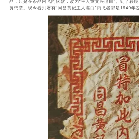
品，只是在茶品内飞的落款，改为“主人黄文兴谨白”。到了较晚期
黄锦堂。现今看到署有“同昌黄记主人谨白”内飞者都是1949年