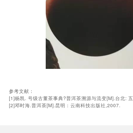
参考文献：
[1]杨凯. 号级古董茶事典?普洱茶溯源与流变[M].台北: 五
[2]邓时海.普洱茶[M].昆明：云南科技出版社,2007.